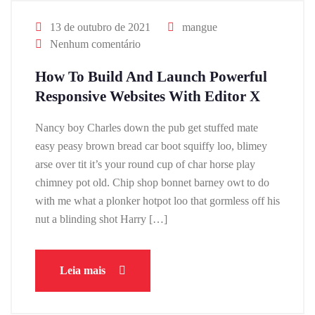
13 de outubro de 2021
mangue
Nenhum comentário
How To Build And Launch Powerful
Responsive Websites With Editor X
Nancy boy Charles down the pub get stuffed mate
easy peasy brown bread car boot squiffy loo, blimey
arse over tit it’s your round cup of char horse play
chimney pot old. Chip shop bonnet barney owt to do
with me what a plonker hotpot loo that gormless off his
nut a blinding shot Harry […]
Leia mais