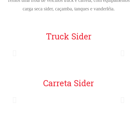
Temos uma frota de veículos truck e carreta, com equipamentos
carga seca sider, caçamba, tanques e vanderléia.
Truck Sider
Carreta Sider